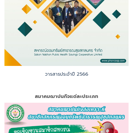
สมาคมฌาปนกิจแต่ละประเภท