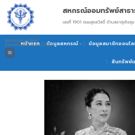
Skip
สหกรณ์ออมทรัพย์สาธา
to
content
เลขที่ 1901 ถนนสุขสวัสดิ์ ตำบลธาตุเชิ
สหกรณ์ออมทรัพย์
หน้าแรก
ข้อมูลสหกรณ์
ข้อมูลสมาชิกออนไลน
สาธารณสุขสกลนคร จำกัด
สินทรัพย์แ