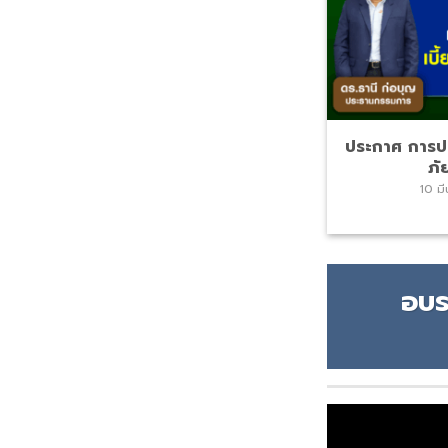
ประกาศ การปร
ภั
10 ม
อบร