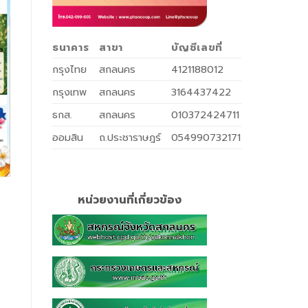
ธนาคาร
สาขา
บัญชีเลขที่
กรุงไทย
สกลนคร
4121188012
กรุงเทพ
สกลนคร
3164437422
ธกส.
สกลนคร
010372424711
ออมสิน
ถ.ประชาราษฎร์
054990732171
หน่วยงานที่เกี่ยวข้อง